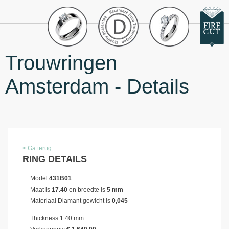
Trouwringen
Amsterdam - Details
< Ga terug
RING DETAILS
Model
431B01
Maat is
17.40
en breedte is
5 mm
Materiaal
Diamant gewicht is
0,045
Thickness 1.40 mm