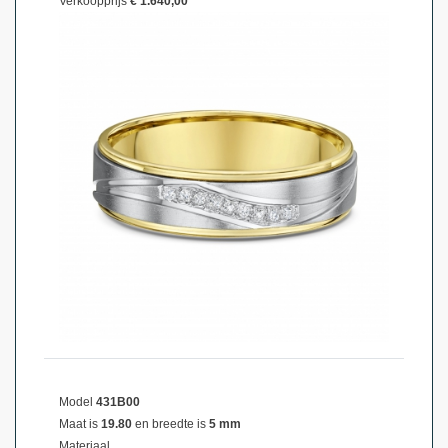
Verkoopprijs
€ 1.640,00
Model
431B00
Maat is
19.80
en breedte is
5 mm
Materiaal