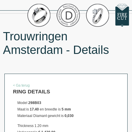
Trouwringen
Amsterdam - Details
< Ga terug
RING DETAILS
Model
298B03
Maat is
17.40
en breedte is
5 mm
Materiaal
Diamant gewicht is
0,030
Thickness 1.20 mm