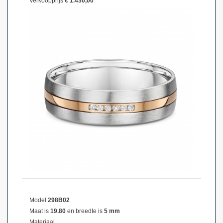
Verkoopprijs
€ 1.430,00
Model
298B02
Maat is
19.80
en breedte is
5 mm
Materiaal