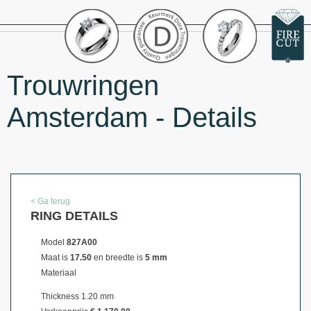
Trouwringen
Amsterdam - Details
< Ga terug
RING DETAILS
Model
827A00
Maat is
17.50
en breedte is
5 mm
Materiaal
Thickness 1.20 mm