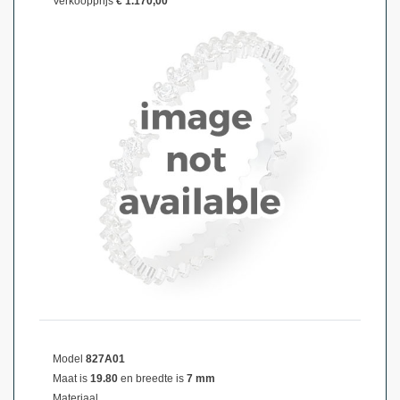
Verkoopprijs
€ 1.170,00
Model
827A01
Maat is
19.80
en breedte is
7 mm
Materiaal