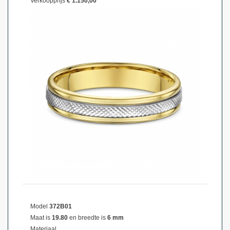
Verkoopprijs
€ 1.150,00
Model
372B01
Maat is
19.80
en breedte is
6 mm
Materiaal