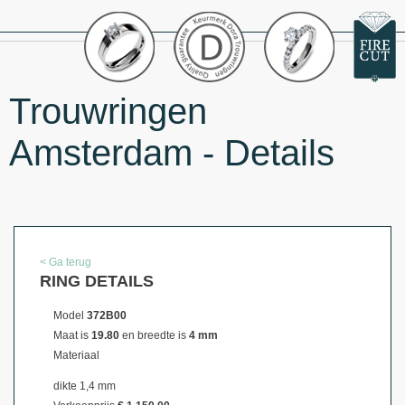
Trouwringen
Amsterdam - Details
< Ga terug
RING DETAILS
Model
372B00
Maat is
19.80
en breedte is
4 mm
Materiaal
dikte 1,4 mm