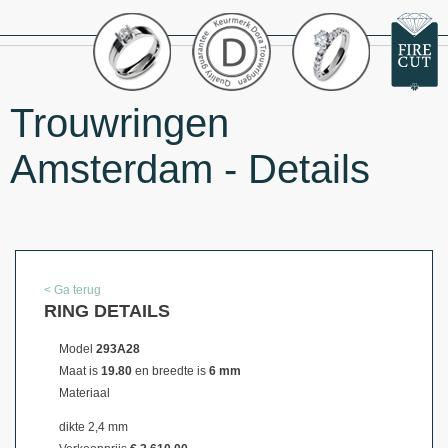
Trouwringen
Amsterdam - Details
< Ga terug
RING DETAILS
Model
293A28
Maat is
19.80
en breedte is
6 mm
Materiaal
dikte 2,4 mm