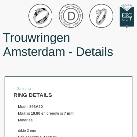
Trouwringen
Amsterdam - Details
< Ga terug
RING DETAILS
Model
293A20
Maat is
19.80
en breedte is
7 mm
Materiaal
dikte 2 mm