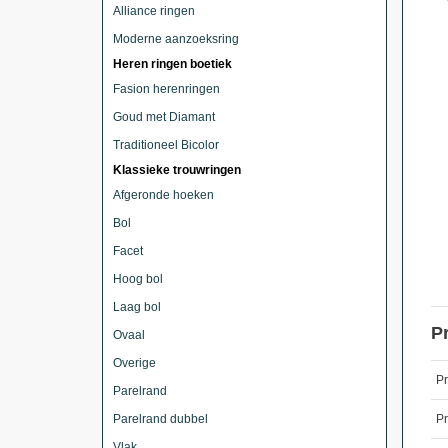
Alliance ringen
Moderne aanzoeksring
Heren ringen boetiek
Fasion herenringen
Goud met Diamant
Traditioneel Bicolor
Klassieke trouwringen
Afgeronde hoeken
Bol
Facet
Hoog bol
Laag bol
P
Ovaal
Overige
P
Parelrand
Parelrand dubbel
Pr
Vlak