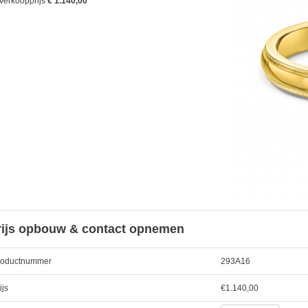
Verkoopprijs
€ 1.140,00
rijs opbouw & contact opnemen
roductnummer
293A16
ijs
€
1.140,00