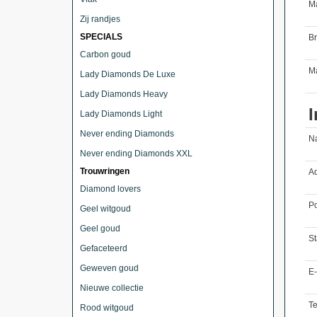
M
Zij randjes
SPECIALS
B
Carbon goud
Ma
Lady Diamonds De Luxe
Lady Diamonds Heavy
I
Lady Diamonds Light
Never ending Diamonds
N
Never ending Diamonds XXL
Trouwringen
Ad
Diamond lovers
Po
Geel witgoud
Geel goud
St
Gefaceteerd
Geweven goud
E-
Nieuwe collectie
T
Rood witgoud