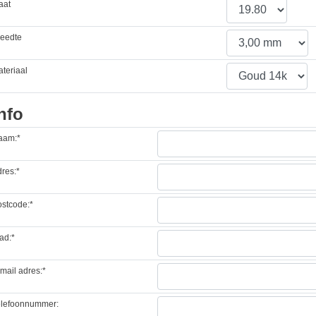
aat
reedte
teriaal
nfo
aam:*
res:*
stcode:*
ad:*
mail adres:*
elefoonnummer: