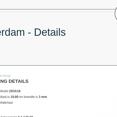
rdam - Details
Ga terug
ING DETAILS
Model
293A16
Maat is
19.80
en breedte is
3 mm
Materiaal