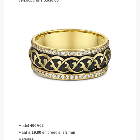
Verkoopprijs
€ 3.630,00
Model
466A02
Maat is
19.80
en breedte is
8 mm
Materiaal