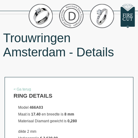
Trouwringen
Amsterdam - Details
< Ga terug
RING DETAILS
Model
466A03
Maat is
17.40
en breedte is
8 mm
Materiaal
Diamant gewicht is
0,280
dikte 2 mm